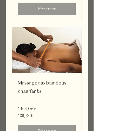
Réserver
Massage aux bambous
chauffants
1 h 30 min
108,72 dollars
108,72 $
canadiens
Réserver