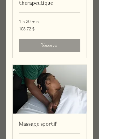
thérapeutique
1 h 30 min
108,72 dollars
108,72 $
canadiens
Réserver
Massage sportif