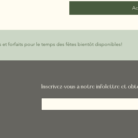
Ac
s et forfaits pour le temps des fêtes bientôt disponibles!
Inscrivez-vous à notre infolettre et ob