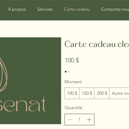
À propos
Services
Carte cadeau
Contactez-nou
Carte cadeau él
100 $
Montant
100 $
150 $
200 $
Autre m
Quantité