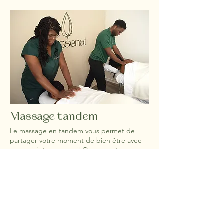
Massage tandem
Le massage en tandem vous permet de
partager votre moment de bien-être avec
un conjoint ou un ami! Que ce soit pour
profiter d’une séance de relaxation ou pour
diminuer vos douleurs musculaires, cette
option est la meilleure! Ce soin sera donné
par 2 massothérapeutes en même temps
dans 2 pièces adjacentes. Pour réserver ce
soin, appelez nous:
514-876-5252
Studio 60min - $175