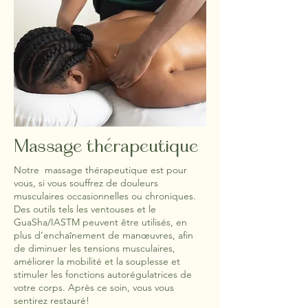
Massage therapeutique
Notre massage thérapeutique est pour
vous, si vous souffrez de douleurs
musculaires occasionnelles ou chroniques.
Des outils tels les ventouses et le
GuaSha/IASTM peuvent être utilisés, en
plus d’enchaînement de manœuvres, afin
de diminuer les tensions musculaires,
améliorer la mobilité et la souplesse et
stimuler les fonctions autorégulatrices de
votre corps. Après ce soin, vous vous
sentirez restauré!