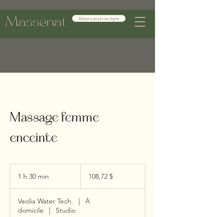
Réservation en ligne
Massage femme
enceinte
108,72 dollars
canadiens
1 h 30 min
1
108,72 $
3
0
Veolia Water Tech.
|
À
m
domicile
|
Studio
i