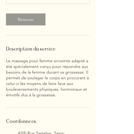
n
Réserver
Description du service
Le massage pour femme enceinte adapté a
été spécialement conçu pour répondre aux
besoins de la femme durant sa grossesse. Il
permet de soulager le corps en procurant à
celui-ci les moyens de faire face aux
bouleversements physiques, hormonaux et
émotifs dus à la grossesse.
Coordonnées
4105 Rue Sartelon, Saint-